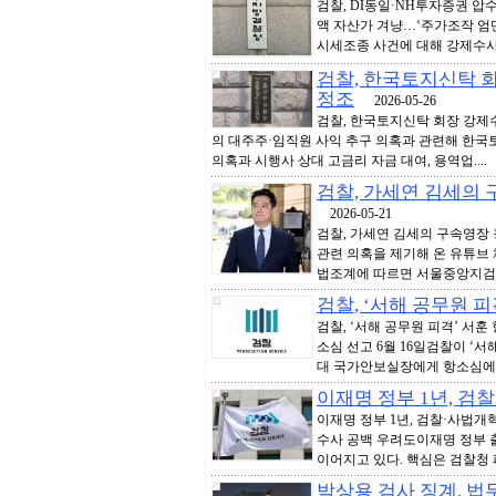
검찰, DI동일·NH투자증권 
액 자산가 겨냥…‘주가조작 엄단
시세조종 사건에 대해 강제수사에
검찰, 한국토지신탁 
정조
2026-05-26
검찰, 한국토지신탁 회장 강
의 대주주·임직원 사익 추구 의혹과 관련해 한국
의혹과 시행사 상대 고금리 자금 대여, 용역업....
검찰, 가세연 김세의 
2026-05-21
검찰, 가세연 김세의 구속영장
관련 의혹을 제기해 온 유튜브 
법조계에 따르면 서울중앙지검은 
검찰, ‘서해 공무원 피
검찰, ‘서해 공무원 피격’ 서
소심 선고 6월 16일검찰이 ‘
대 국가안보실장에게 항소심에서 
이재명 정부 1년, 검
이재명 정부 1년, 검찰·사법
수사 공백 우려도이재명 정부 
이어지고 있다. 핵심은 검찰청 
박상용 검사 징계, 