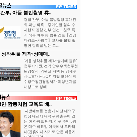
간부, 아들 불법촬영 휴..
경찰 간부, 아들 불법촬영 휴대전
화 파손 의혹…증거인멸 혐의 수
사현직 경찰 간부 입건…친족 특
례 적용 여부 등 법률 검토【검경
타임즈=사회부】교사를 불법 촬
영한 혐의를 받는 고....
 성착취물 제작·성매매..
'아동 성착취물 제작·성매매 권유'
청주시의원, 전격 압수수색청주청
원경찰서, 의원실·자택 등 강제수
사…휴대폰·PC 디지털 포렌식 착
수청주청원경찰서가 미성년자를
대상으로 성매....
장면·짬뽕처럼 교육도 배..
지방패트롤 정용기 대전 대덕구
청장 대전시 대덕구 송촌동에 있
는 한 아파트 단지. 이곳 주민 6명
은 매주 화요일 이곳에서 오카리
나(진흙이나 사기로 만든 비둘기