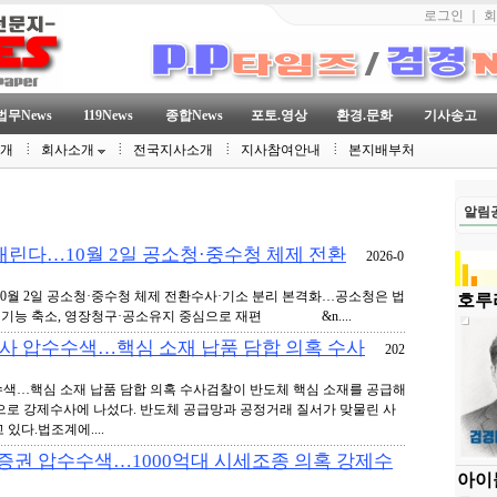
로그인
｜
회
법무News
119News
종합News
포토.영상
환경.문화
기사송고
소개
회사소개
전국지사소개
지사참여안내
본지배부처
알림
 내린다…10월 2일 공소청·중수청 체제 전환
2026-0
10월 2일 공소청·중수청 체제 전환수사·기소 분리 본격화…공소청은 법
호루라
 기능 축소, 영장청구·공소유지 중심으로 재편 &n....
3사 압수수색…핵심 소재 납품 담합 의혹 수사
202
수수색…핵심 소재 납품 담합 의혹 수사검찰이 반도체 핵심 소재를 공급해
으로 강제수사에 나섰다. 반도체 공급망과 공정거래 질서가 맞물린 사
있다.법조계에....
자증권 압수수색…1000억대 시세조종 의혹 강제수
아이