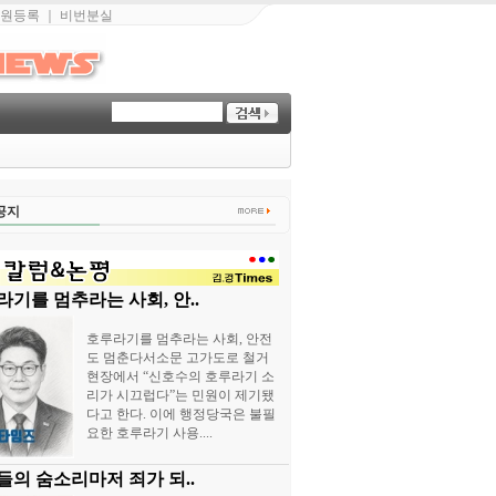
원등록
｜
비번분실
공지
기를 멈추라는 사회, 안..
호루라기를 멈추라는 사회, 안전
도 멈춘다서소문 고가도로 철거
현장에서 “신호수의 호루라기 소
리가 시끄럽다”는 민원이 제기됐
다고 한다. 이에 행정당국은 불필
요한 호루라기 사용....
들의 숨소리마저 죄가 되..