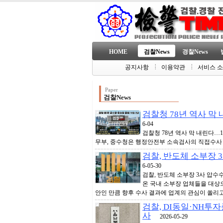
HOME
검찰News
경찰News
공지사항
이용약관
서비스 
Paper
검찰News
검찰청 78년 역사 막
6-04
검찰청 78년 역사 막 내린다…
무부, 중수청은 행정안전부 소속검사의 직접수사
검찰, 반도체 소부장 
6-05-30
검찰, 반도체 소부장 3사 압
온 국내 소부장 업체들을 대상
안인 만큼 향후 수사 결과에 업계의 관심이 쏠리고 
검찰, DI동일·NH투
사
2026-05-29