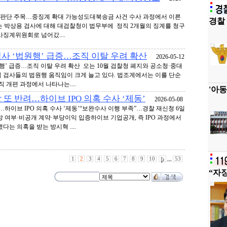
종 판단 주목…중징계 확대 가능성도대북송금 사건 수사 과정에서 이른
경찰 
있는 박상용 검사에 대해 대검찰청이 법무부에 정직 2개월의 징계를 청구
징계위원회로 넘어갔....
사 ‘법원행’ 급증…조직 이탈 우려 확산
2026-05-12
행’ 급증…조직 이탈 우려 확산 오는 10월 검찰청 폐지와 공소청·중대
 검사들의 법원행 움직임이 크게 늘고 있다. 법조계에서는 이를 단순
 개편 과정에서 나타나는....
'아동
 또 반려…하이브 IPO 의혹 수사 ‘제동’
2026-05-08
…하이브 IPO 의혹 수사 ‘제동’“보완수사 이행 부족”…경찰 재신청 6일
 여부·비공개 계약·부당이익 입증하이브 기업공개, 즉 IPO 과정에서
는 의혹을 받는 방시혁 ....
1
2
3
4
5
6
7
8
9
10
,,,
53
“자