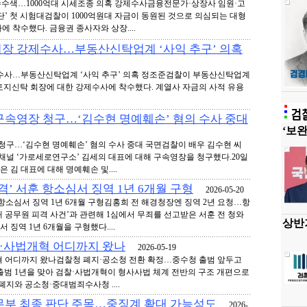
압수수색…1000억대 시세조종 의혹 강제수사금융전문가·상장사 임원·고
’ 첫 시험대검찰이 1000억원대 자금이 동원된 것으로 의심되는 대형
 착수했다. 금융권 종사자와 상장....
회장 강제수사…부동산신탁업계 ‘사익 추구’ 의혹
제수사…부동산신탁업계 ‘사익 추구’ 의혹 정조준검찰이 부동산신탁업계
토지신탁 회장에 대한 강제수사에 착수했다. 계열사 자금의 사적 유용
구속영장 청구…‘김수현 명예훼손’ 혐의 수사 중대
‘보완
 청구…‘김수현 명예훼손’ 혐의 수사 중대 국면검찰이 배우 김수현 씨
채널 ‘가로세로연구소’ 김세의 대표에 대해 구속영장을 청구했다.20일
김 대표에 대해 명예훼손 및....
격’ 서훈 항소심서 징역 1년 6개월 구형
2026-05-20
훈 항소심서 징역 1년 6개월 구형김홍희 전 해경청장엔 징역 2년 요청…항
서해 공무원 피격 사건’과 관련해 1심에서 무죄를 선고받은 서훈 전 청와
상반기
징역 1년 6개월을 구형했다....
찰·사법개혁 어디까지 왔나
2026-05-19
개혁 어디까지 왔나검찰청 폐지·공소청 전환 확정…중수청 출범 앞두고
출범 1년을 맞아 검찰·사법개혁이 형사사법 체계 전반의 구조 개편으로
폐지와 공소청·중대범죄수사청 ....
법무부 최종 판단 주목…중징계 확대 가능성도
2026-