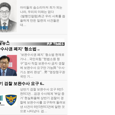
아이들의 숨소리마저 죄가 되는
나라, 우리의 미래는 없다
(발행인칼럼)최근 우리 사회를 씁
쓸하게 만든 일련의 사건들은
대....
수사권 폐지’ 형소법 ..
‘보완수사권 폐지’ 형소법 헌재로
가나…국민의힘 “헌법소원 청
구”검사 직접 보완수사 금지·경찰
에 보완수사 요구만 가능與 “수사·
기소 분리 완성”…野 “영장청구권·
국민 기....
 검찰 보완수사 요구 6..
상반기 검찰 보완수사 요구 6만5
천913건…검경 수사체계 '부담 증
가' 현실화올해 상반기 검찰이 경
찰에 보완수사를 요구하며 돌려보
낸 사건이 6만5천913건에 달한 것
으로 나타났다. 검....