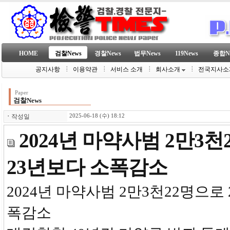
HOME
검찰News
경찰News
법무News
119News
종합N
공지사항
이용약관
서비스 소개
회사소개
전국지사소
Paper
검찰News
ㆍ
작성일
2025-06-18 (수) 18:12
2024년 마약사범 2만3천
23년보다 소폭감소
2024년 마약사범 2만3천22명으로 
폭감소