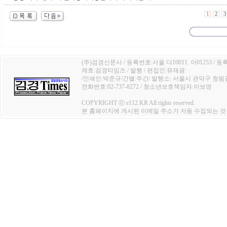
1
2
3
(주)검경신문사 / 등록번호:서울 다10011. 아01253 / 등
제호:검경타임즈 / 발행 / 편집인:유재광
/인쇄인:박준규/간별:주간/ 발행소: 서울시 관악구 청림길 4
전화번호:02-737-8272 / 청소년보호책임자:이보영
COPYRIGHT ⓒ e112.KR All rights reserved.
본 홈페이지에 게시된 이메일 주소가 자동 수집되는 