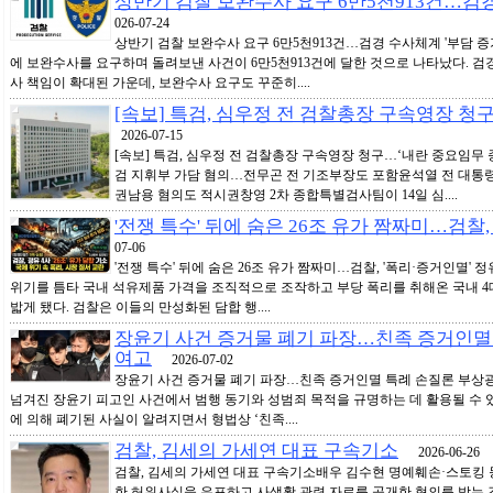
상반기 검찰 보완수사 요구 6만5천913건…검경
026-07-24
상반기 검찰 보완수사 요구 6만5천913건…검경 수사체계 '부담 
에 보완수사를 요구하며 돌려보낸 사건이 6만5천913건에 달한 것으로 나타났다. 검경
사 책임이 확대된 가운데, 보완수사 요구도 꾸준히....
[속보] 특검, 심우정 전 검찰총장 구속영장 청
2026-07-15
[속보] 특검, 심우정 전 검찰총장 구속영장 청구…‘내란 중요임무 종사
검 지휘부 가담 혐의…전무곤 전 기조부장도 포함윤석열 전 대통령 
권남용 혐의도 적시권창영 2차 종합특별검사팀이 14일 심....
'전쟁 특수' 뒤에 숨은 26조 유가 짬짜미…검찰,
07-06
'전쟁 특수' 뒤에 숨은 26조 유가 짬짜미…검찰, '폭리·증거인멸' 
위기를 틈타 국내 석유제품 가격을 조직적으로 조작하고 부당 폭리를 취해온 국내 
밟게 됐다. 검찰은 이들의 만성화된 담합 행....
장윤기 사건 증거물 폐기 파장…친족 증거인멸
여고
2026-07-02
장윤기 사건 증거물 폐기 파장…친족 증거인멸 특례 손질론 부상
넘겨진 장윤기 피고인 사건에서 범행 동기와 성범죄 목적을 규명하는 데 활용될 수 
에 의해 폐기된 사실이 알려지면서 형법상 ‘친족....
검찰, 김세의 가세연 대표 구속기소
2026-06-26
검찰, 김세의 가세연 대표 구속기소배우 김수현 명예훼손·스토킹 
한 허위사실을 유포하고 사생활 관련 자료를 공개한 혐의를 받는 