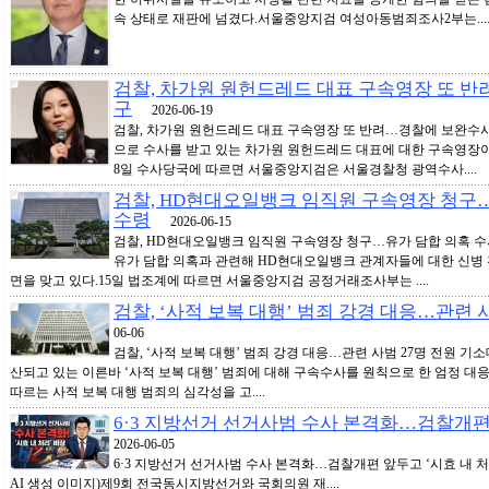
속 상태로 재판에 넘겼다.서울중앙지검 여성아동범죄조사2부는...
검찰, 차가원 원헌드레드 대표 구속영장 또 
구
2026-06-19
검찰, 차가원 원헌드레드 대표 구속영장 또 반려…경찰에 보완수사 
으로 수사를 받고 있는 차가원 원헌드레드 대표에 대한 구속영장이
8일 수사당국에 따르면 서울중앙지검은 서울경찰청 광역수사....
검찰, HD현대오일뱅크 임직원 구속영장 청구…
수령
2026-06-15
검찰, HD현대오일뱅크 임직원 구속영장 청구…유가 담합 의혹 
유가 담합 의혹과 관련해 HD현대오일뱅크 관계자들에 대한 신병
면을 맞고 있다.15일 법조계에 따르면 서울중앙지검 공정거래조사부는 ....
검찰, ‘사적 보복 대행’ 범죄 강경 대응…관련 
06-06
검찰, ‘사적 보복 대행’ 범죄 강경 대응…관련 사범 27명 전원 
산되고 있는 이른바 ‘사적 보복 대행’ 범죄에 대해 구속수사를 원칙으로 한 엄정 대
따르는 사적 보복 대행 범죄의 심각성을 고....
6·3 지방선거 선거사범 수사 본격화…검찰개편 
2026-06-05
6·3 지방선거 선거사범 수사 본격화…검찰개편 앞두고 ‘
AI 생성 이미지)제9회 전국동시지방선거와 국회의원 재....