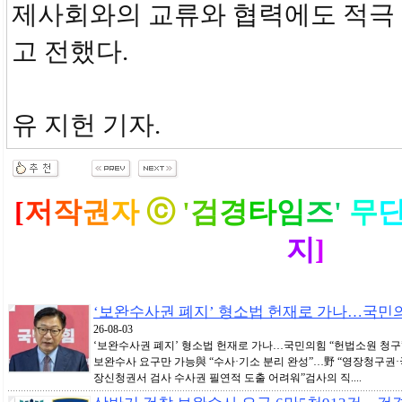
제사회와의 교류와 협력에도 적극
고 전했다.
유 지헌 기자.
[
저
작
권
자
ⓒ
'
검
경
타
임
즈
'
무
지
]
‘보완수사권 폐지’ 형소법 헌재로 가나…국민의
26-08-03
‘보완수사권 폐지’ 형소법 헌재로 가나…국민의힘 “헌법소원 청구
보완수사 요구만 가능與 “수사·기소 분리 완성”…野 “영장청구권·국
장신청권서 검사 수사권 필연적 도출 어려워”검사의 직....