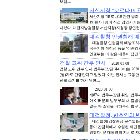
보임....
서산지청 "코로나19 
서산지청 "코로나19 관련 범
19)환자 1명이 직접 감염시키
나섰다. 대전지방검찰청 서산지청(지청장 정연헌)은 
대검찰청 인권침해 예
대검찰청 인권침해 예방조치위
국금지의 적정성 등을 ‘이중검
인권부는 이 같은 내용이 담긴 ‘출
검찰 고위 간부 인사
2020-01-08
검찰 고위 간부 인사 법무부(장관 추미애)는 2020. 1
(월)자로 단행한다고 말했다. 이번 인사는 그동
전보 조치를 하기 위한....
2020-01-08
제67대 법무부장관 취임 법무부
아 여러분과 법무부의 새 출발을
맡은 바 소임을 다해주신 법무 가
대검찰청, 변호인의 변
대검찰청(검찰총장 윤석열)은 
등이 간담회에서 수렴된 의견을
밝혔다. 문 대통령의 지시로 자체