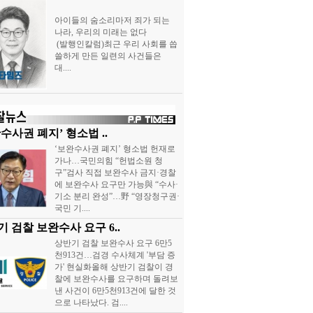
아이들의 숨소리마저 죄가 되는
나라, 우리의 미래는 없다
(발행인칼럼)최근 우리 사회를 씁
쓸하게 만든 일련의 사건들은
대....
수사권 폐지’ 형소법 ..
‘보완수사권 폐지’ 형소법 헌재로
가나…국민의힘 “헌법소원 청
구”검사 직접 보완수사 금지·경찰
에 보완수사 요구만 가능與 “수사·
기소 분리 완성”…野 “영장청구권·
국민 기....
 검찰 보완수사 요구 6..
상반기 검찰 보완수사 요구 6만5
천913건…검경 수사체계 '부담 증
가' 현실화올해 상반기 검찰이 경
찰에 보완수사를 요구하며 돌려보
낸 사건이 6만5천913건에 달한 것
으로 나타났다. 검....