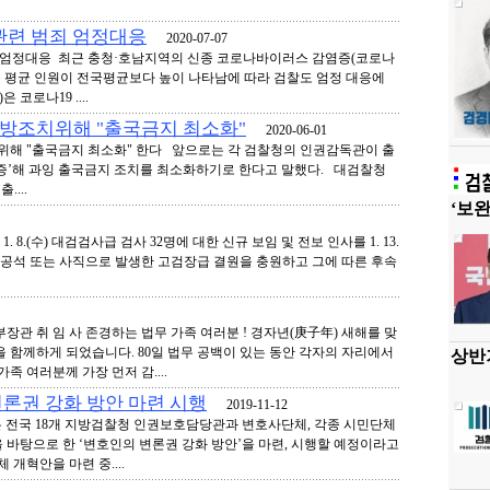
관련 범죄 엄정대응
2020-07-07
죄 엄정대응 최근 충청·호남지역의 신종 코로나바이러스 감염증(코로나
는 평균 인원이 전국평균보다 높이 나타남에 따라 검찰도 엄정 대응에
코로나19 ....
방조치위해 "출국금지 최소화"
2020-06-01
해 "출국금지 최소화" 한다 앞으로는 각 검찰청의 인권감독관이 출
증’해 과잉 출국금지 조치를 최소화하기로 한다고 말했다. 대검찰청
....
‘보완
. 8.(수) 대검검사급 검사 32명에 대한 신규 보임 및 전보 인사를 1. 13.
안 공석 또는 사직으로 발생한 고검장급 결원을 충원하고 그에 따른 후속
장관 취 임 사 존경하는 법무 가족 여러분 ! 경자년(庚子年) 새해를 맞
 함께하게 되었습니다. 80일 법무 공백이 있는 동안 각자의 자리에서
상반기
족 여러분께 가장 먼저 감....
론권 강화 방안 마련 시행
2019-11-12
전국 18개 지방검찰청 인권보호담당관과 변호사단체, 각종 시민단체
 바탕으로 한 ‘변호인의 변론권 강화 방안’을 마련, 시행할 예정이라고
 개혁안을 마련 중....