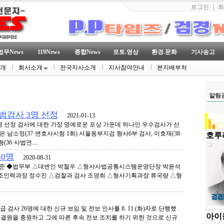
로그인
｜
회
법무News
119News
종합News
포토.영상
환경.문화
기사송고
소개
회사소개
전국지사소개
지사참여안내
본지배부처
알림
 모범검사 3명 선정
2021-01-13
 3명 선정 검사에 대한 가장 영예로운 포상 가운데 하나인 우수검사가 선
 남소정(37·변호사시험 1회) 서울동부지검 형사6부 검사, 이호재(38·
호루라
36·사법연....
30명
2020-08-31
청 기준 ◆법무부 △대변인 박철우 △형사사법공통시스템운영단장 박윤석
조인력과장 정수진 △검찰과 검사 조영희 △형사기획과장 류국량 △형
급 검사 26명에 대한 신규 보임 및 전보 인사를 8. 11.(화)자로 단행했
아이
 결원을 충원하고 그에 따른 후속 전보 조치를 하기 위한 것으로 신규