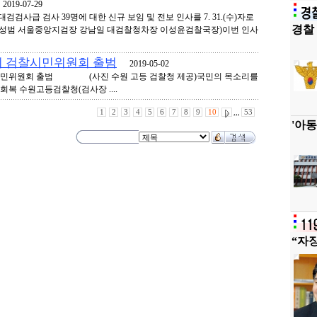
019-07-29
검검사급 검사 39명에 대한 신규 보임 및 전보 인사를 7. 31.(수)자로
경찰 
왼쪽부터 배성범 서울중앙지검장 강남일 대검찰청차장 이성윤검찰국장)이번 인사
기 검찰시민위원회 출범
2019-05-02
시민위원회 출범 (사진 수원 고등 검찰청 제공)국민의 목소리를
회복 수원고등검찰청(검사장 ....
1
2
3
4
5
6
7
8
9
10
,,,
53
'아동
“자