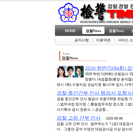
HOME
검찰News
경찰News
공지사항
이용약관
서비스 
Paper
검찰News
2020 하반기(84회)
2020 하반기(84회) 모범검사
정됐다. 대검찰청(총장 윤석열)은
변시 1회) 수원지검 성남지청 형사2부 검사, 이주형(
검찰 중간간부 인사 평검사 포함 6
검찰 중간간부 인사 평검사 포함 630명 전입
△법무과장 정지영 △통일법무과장 장소영 △법
사기획과 검사 정윤식 △공공형....
검찰 고위 간부 인사
2020-08-08
검찰 고위 간부 인사 법무부는 8. 7.(금) 대검검사
다. 그동안 공석 이었던 대검검사급 이상 검사의