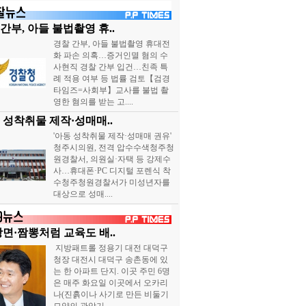
간부, 아들 불법촬영 휴..
경찰 간부, 아들 불법촬영 휴대전
화 파손 의혹…증거인멸 혐의 수
사현직 경찰 간부 입건…친족 특
례 적용 여부 등 법률 검토【검경
타임즈=사회부】교사를 불법 촬
영한 혐의를 받는 고....
 성착취물 제작·성매매..
'아동 성착취물 제작·성매매 권유'
청주시의원, 전격 압수수색청주청
원경찰서, 의원실·자택 등 강제수
사…휴대폰·PC 디지털 포렌식 착
수청주청원경찰서가 미성년자를
대상으로 성매....
장면·짬뽕처럼 교육도 배..
지방패트롤 정용기 대전 대덕구
청장 대전시 대덕구 송촌동에 있
는 한 아파트 단지. 이곳 주민 6명
은 매주 화요일 이곳에서 오카리
나(진흙이나 사기로 만든 비둘기