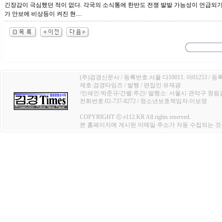
긴장감이 극심했던 적이 없다. 각국의 소식통에 한반도 전쟁 발발 가능성이 언급되기
가 안보에 비상등이 켜진 현....
(주)검경신문사 / 등록번호:서울 다10011. 아01253 / 등
제호:검경타임즈 / 발행 / 편집인:유재광
/인쇄인:박준규/간별:주간/ 발행소: 서울시 관악구 청림길 4
전화번호:02-737-8272 / 청소년보호책임자:이보영
COPYRIGHT ⓒ e112.KR All rights reserved.
본 홈페이지에 게시된 이메일 주소가 자동 수집되는 