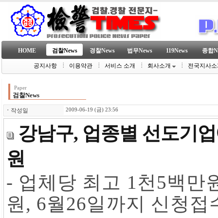
HOME
검찰News
경찰News
법무News
119News
종합N
공지사항
이용약관
서비스 소개
회사소개
전국지사소
Paper
검찰News
ㆍ
작성일
2009-06-19 (금) 23:56
강남구, 업종별 선도기
원
- 업체당 최고 1천5백만
원, 6월26일까지 신청접수