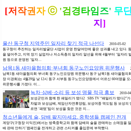
[
저
작
권
자
ⓒ
'
검
경
타
임
즈
'
무
지
]
울산 동구청 지역주민 일자리 찾기 적극 나선다
2010-05-02
동구청이 추진하는 일자리발굴단 사업이 운영 한달여만에 좋은 성과를 내고 있다. 
을 덜어주고, 지역 장기 실업자나 저소득층의 일자리 알선을 위해 4월부터 ‘일자리 
원 등으로 운영된 ‘일자....
남목1동 새마을협의회·부녀회 동구노인요양원 위문행사
20
남목1동 새마을협의회·부녀회 동구노인요양원 위문행사 동구 남목1동 새마을협의회
장 이경화)는 4월29일 낮 12시 동구 서부동 동구노인요양원에서 어르신 60여명을 모
위문행사를 가졌다. 이....
녹차·삼베·소리 등 보성 명물 적극 홍보
2010-04
보성군민과 함께 한 패밀리가 떴다2 SBS TV “패밀리가 떴다2”가
차밭과 보성삼베, 제암산자연휴양림, 보성여중 역도팀 등 보성의 
르면 ‘패떴’팀이 보성을 찾은 것은 지....
청소년들에게 술, 담배 팔지마세요. 중학생들 캠페인 전개
20
계양구(구청장 이익진)에서는 방축중학교와 함께 담배와 술을 판매하는 소매점을 일
배 판매 안하기’캠페인을 전개하고 관련 스티커를 출입문에 부착했다.