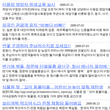
이용업 영업자 위생교육 실시
2009-07-21
계양구(구청장 이익진)에서는 21일 오전 9시부터 구청 6층 강당에서 이용업 영업
이번 교육은 (사)한국이용사회중앙회 주관으로 계양구를 비롯해 중구, 동구, 서구, 
업을 하는 영업....
외국인 관광객 유치 “바쁘다 바빠!”
2009-07-03
도, 일본·중국·대만지역에 마케팅력 집중 제주특별자치도는 신종플루에 따른 해외
달을 기점으로 서서히 회복조짐을 보이고 있음에 따라 제주국제직항노선이 개설된 일
관광객 유치를 위한....
연꽃 구경하러 주남저수지로 오세요!!
2009-07-03
창원시, 주남저수지 탐조대 앞 농경지 9105㎡(약 3000평)에 연꽃단지 조성 창원
및 주남저수지 방문객들에게 다양한 볼거리를 제공하기 위해 주남저수지 탐조대 앞 농경지
지를 조성했다....
변기에 벽돌, 창문에 단열필름 광산구, 청사 에너지 절약에 ‘
변기에 벽돌, 창문에 단열필름광산구, 청사 에너지 절약에 ‘총력’ 광주 광산구(구청
넣고 창문에 단열필름을 부착하는 등 청사를 에너지 절약형 건물로 탈바꿈시키기 위해
약 및 에너지 절약....
식물원 옆「꼬마 동물마을」어린이 눈높이 맞춰 재탄생
200
원문URL:http://spp.seoul.go.kr/main/news/news_report.jsp 식물원 옆「꼬
이대공원內 어린이 동물원, 리모델링 거쳐 생태 체험 공간으로
보리개떡 먹으며 6.25 전쟁 체험담 들어봐요
2009-06-23
보리개떡 먹으며 6.25 전쟁 체험담 들어봐요 북한의 핵실험…한국의 PSI 전격 가입