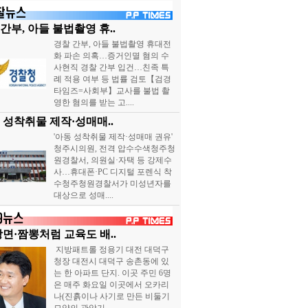
간부, 아들 불법촬영 휴..
경찰 간부, 아들 불법촬영 휴대전
화 파손 의혹…증거인멸 혐의 수
사현직 경찰 간부 입건…친족 특
례 적용 여부 등 법률 검토【검경
타임즈=사회부】교사를 불법 촬
영한 혐의를 받는 고....
 성착취물 제작·성매매..
'아동 성착취물 제작·성매매 권유'
청주시의원, 전격 압수수색청주청
원경찰서, 의원실·자택 등 강제수
사…휴대폰·PC 디지털 포렌식 착
수청주청원경찰서가 미성년자를
대상으로 성매....
장면·짬뽕처럼 교육도 배..
지방패트롤 정용기 대전 대덕구
청장 대전시 대덕구 송촌동에 있
는 한 아파트 단지. 이곳 주민 6명
은 매주 화요일 이곳에서 오카리
나(진흙이나 사기로 만든 비둘기