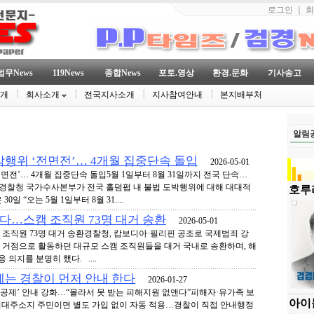
로그인
｜
회
법무News
119News
종합News
포토.영상
환경.문화
기사송고
소개
회사소개
전국지사소개
지사참여안내
본지배부처
알림
박행위 ‘전면전’… 4개월 집중단속 돌입
2026-05-01
전면전’… 4개월 집중단속 돌입5월 1일부터 8월 31일까지 전국 단속…
사경찰청 국가수사본부가 전국 홀덤펍 내 불법 도박행위에 대해 대대적
호루라
 “오는 5월 1일부터 8월 31....
다…스캠 조직원 73명 대거 송환
2026-05-01
조직원 73명 대거 송환경찰청, 캄보디아·필리핀 공조로 국제범죄 강
거점으로 활동하던 대규모 스캠 조직원들을 대거 국내로 송환하며, 해
 의지를 분명히 했다. ....
제는 경찰이 먼저 안내 한다
2026-01-27
·공제’ 안내 강화…“몰라서 못 받는 피해지원 없앤다”피해자·유가족 보
아이
축 기대주소지 주민이면 별도 가입 없이 자동 적용…경찰이 직접 안내행정