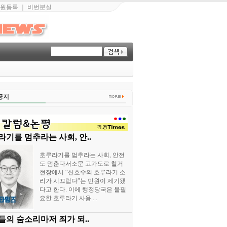
원등록
｜
비번분실
공지
기를 멈추라는 사회, 안..
호루라기를 멈추라는 사회, 안전
도 멈춘다서소문 고가도로 철거
현장에서 “신호수의 호루라기 소
리가 시끄럽다”는 민원이 제기됐
다고 한다. 이에 행정당국은 불필
요한 호루라기 사용....
들의 숨소리마저 죄가 되..