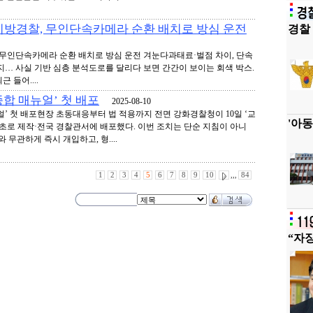
 지방경찰, 무인단속카메라 순환 배치로 방심 운전
경찰 
, 무인단속카메라 순환 배치로 방심 운전 겨눈다과태료·벌점 차이, 단속
지… 사실 기반 심층 분석도로를 달리다 보면 간간이 보이는 회색 박스.
 들어....
합 매뉴얼’ 첫 배포
2025-08-10
’ 첫 배포현장 초동대응부터 법 적용까지 전면 강화경찰청이 10일 ‘교
'아동
최초로 제작·전국 경찰관서에 배포했다. 이번 조치는 단순 지침이 아니
 무관하게 즉시 개입하고, 형....
1
2
3
4
5
6
7
8
9
10
,,,
84
“자