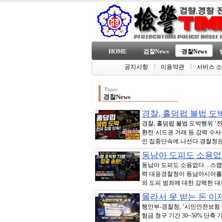
HOME
검찰News
경찰News
공지사항
이용약관
서비스 
Paper
경찰News
경찰, 홀덤펍 불법 도
경찰, 홀덤펍 불법 도박행위 ‘
환전·시드권 거래 등 강력 수
인 집중단속에 나선다.경찰청은 30일
동남아 도피도 소용없
동남아 도피도 소용없다…스캠 
력 대응경찰청이 동남아시아를 
외 도피 범죄에 대한 강력한 대응
몰라서 못 받는 돈 이
행안부-경찰청, ‘시민안전보험
험금 청구 기간 30~50% 단