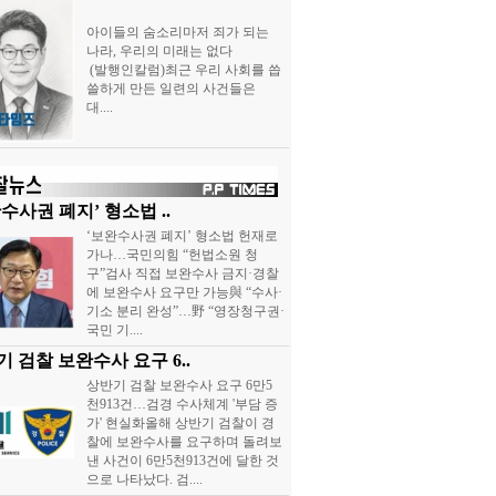
아이들의 숨소리마저 죄가 되는
나라, 우리의 미래는 없다
(발행인칼럼)최근 우리 사회를 씁
쓸하게 만든 일련의 사건들은
대....
수사권 폐지’ 형소법 ..
‘보완수사권 폐지’ 형소법 헌재로
가나…국민의힘 “헌법소원 청
구”검사 직접 보완수사 금지·경찰
에 보완수사 요구만 가능與 “수사·
기소 분리 완성”…野 “영장청구권·
국민 기....
 검찰 보완수사 요구 6..
상반기 검찰 보완수사 요구 6만5
천913건…검경 수사체계 '부담 증
가' 현실화올해 상반기 검찰이 경
찰에 보완수사를 요구하며 돌려보
낸 사건이 6만5천913건에 달한 것
으로 나타났다. 검....