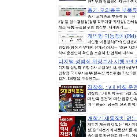
안전부와 경찰청이 재난·안전사고
총기·모의총포 부품류 
총기·모의총포 부품류 등 국내 
8정 등 압수경찰청(청장 직무대행 유재성), 관세
제조·유통 근절을 위한 범정부 ‘사제총기 ....
개인형 이동장치(PM)
개인형 이동장치(PM) 안전관리
경찰청(청장 직무대행 유재성)에서는 “최근 사
하여 운전면허 확인을 소홀히 한 업체에 대하여 ...
디지털 성범죄 위장수사 시행 5년 차
디지털 성범죄 위장수사 시행 5년 차, 금년 6월
경찰청 국가수사본부(본부장 박성주)는 21년 9월 
검거, 130명을 구속했고....
경찰청, ‘5대 반칙 운
경찰청, ‘5대 반칙 운전’ 9월
대 반칙 운전’에 대한 집중 단
어 국민들의 공동체 신뢰 회복과 
개학기 제동장치 없는
개학기 제동장치 없는 ‘픽시자
성)은 “자전거의 제동장치를 
중심으로 확산하고 있는데, 이를