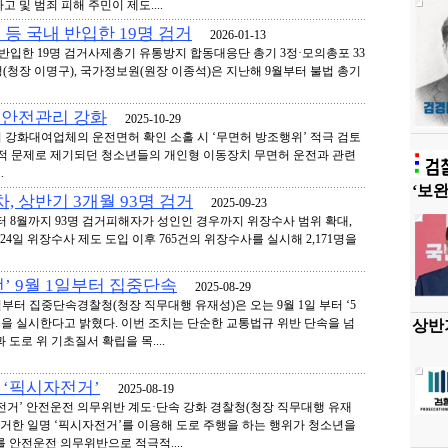
 및 범죄 피해 주민이 제도....
등 국내 반입한 19명 검거
2026-01-13
반입한 19명 검거사제총기 유통방지 합동대응단 총기 3정·모의총포 33
청(청장 이명구), 국가정보원(원장 이종석)은 지난해 9월부터 불법 총기
 안전관리 강화
2025-10-29
 강화대여업체의 운전면허 확인 소홀 시 ‘무면허 방조행위’ 적극 검토
회적 문제로 제기되던 청소년들의 개인형 이동장치 무면허 운전과 관련
.
‘보완
, 상반기 3개월 93명 검거
2025-09-23
부터 8월까지 93명 검거피해자가 성인인 경우까지 위장수사 범위 확대,
24일 위장수사 제도 도입 이후 765건의 위장수사를 실시해 2,171명을
전’ 9월 1일부터 집중단속
2025-08-29
 1일부터 집중단속경찰청(청장 직무대행 유재성)은 오는 9월 1일 부터 ‘5
속을 실시한다고 밝혔다. 이번 조치는 단순한 교통법규 위반 단속을 넘
상반기
도로 위 기초질서 확립을 목....
 ‘픽시자전거’
2025-08-19
전거’ 안전운전 의무위반 계도·단속 강화 경찰청(청장 직무대행 유재
제거한 일명 ‘픽시자전거’를 이용해 도로 주행을 하는 행위가 청소년을
 안전운전 의무위반으로 적극적....