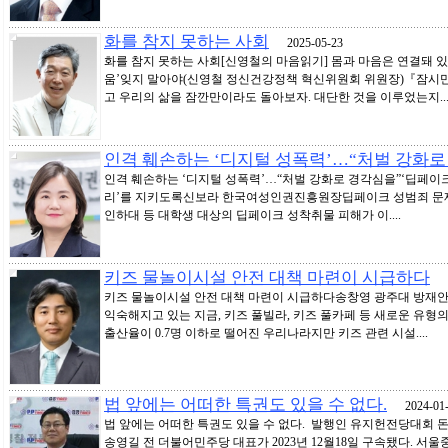
화를 참지 못하는 사회
2025-05-23
화를 참지 못하는 사회[신영철의 마음읽기] 몸과 마음은 연결돼 있어
움’잊지 말아야(신영철 정신건강정책 혁신위원회 위원장)『잠시만
고 우리의 삶을 잠깐만이라도 돌아보자. 대단한 것을 이루었는지...
인격 훼손하는 ‘디지털 성폭력’…“처벌 강화로
인격 훼손하는 ‘디지털 성폭력’…“처벌 강화로 경각심을”‘딥페이크
리’를 지키도록신보라 한국여성인권진흥원장딥페이크 성범죄 문제의
인하대 등 대학생 대상의 딥페이크 성착취물 피해가 이....
키즈 물놀이시설 안전 대책 마련이 시급하다
20
키즈 물놀이시설 안전 대책 마련이 시급하다송창영 광주대 방재
익숙해지고 있는 지금, 키즈 풀빌라, 키즈 풀카페 등 새로운 유형의
출산율이 0.7명 이하로 떨어진 우리나라지만 키즈 관련 시설....
법 앞에는 어떠한 특권도 있을 수 없다.
2024-01-
법 앞에는 어떠한 특권도 있을 수 없다. 발행인 유지헌전당대회 
송영길 전 더불어민주당 대표가 2023년 12월18일 구속됐다. 