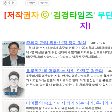
[
저
작
권
자
ⓒ
'
검
경
타
임
즈
'
무
지
]
주취자 관리 위한 법적 장치 절실
2011-01-06
유 재 광 본지 대표이사 음주로 인해 연간 20조원의 사회경제적 
데 2명 이상은 술에 취한 상태에서 범죄를 저지르는 것으로 나타났
람(주취자)의 사망사고가 잇따르고 방치된 주취자들의....
호루라기를 멈추라는 사회, 안전도 멈춘다
2026
호루라기를 멈추라는 사회, 안전도 멈춘다서소문 고가도로 철거 
가 시끄럽다”는 민원이 제기됐다고 한다. 이에 행정당국은 불필
는 취지의 답변을 내놓았다. 단순한 민원 처리처럼 보일 수 있지만, ..
아이들의 숨소리마저 죄가 되는 나라, 우리의 
아이들의 숨소리마저 죄가 되는 나라, 우리의 미래는 없다 (