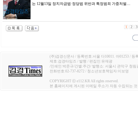
는 12월13일 정치자금법·정당법 위반과 특정범죄 가중처벌....
1
2
3
(주)검경신문사 / 등록번호:서울 다10011. 아01253 / 등
제호:검경타임즈 / 발행 / 편집인:유재광
/인쇄인:박준규/간별:주간/ 발행소: 서울시 관악구 청림길 4
전화번호:02-737-8272 / 청소년보호책임자:이보영
COPYRIGHT ⓒ e112.KR All rights reserved.
본 홈페이지에 게시된 이메일 주소가 자동 수집되는 