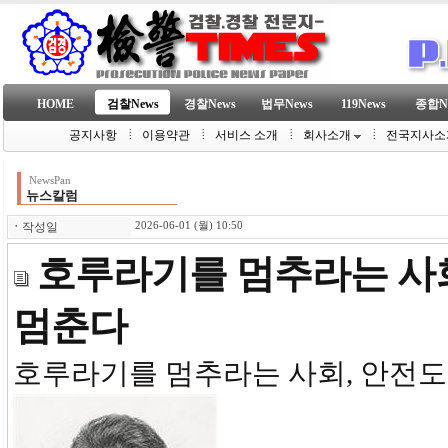
HOME
검찰News
경찰News
법무News
119News
종합N
공지사항
이용약관
서비스 소개
회사소개
전국지사소
NewsPan
뉴스칼럼
ㆍ
작성일
2026-06-01 (월) 10:50
호루라기를 멈추라는 사회
멈춘다
호루라기를 멈추라는 사회, 안전도