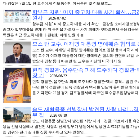
다.경찰은 7월 1일 탄 교수에게 정보통신망 이용촉진 및 정보보호....
할부금 지원’ 미끼 중고차 대출 사기 확산…
원사
2026-07-02
할부금 지원’ 미끼 중고차 대출 사기 확산…금감원 소비자경보정
중고차 할부대출을 받게 한 뒤 금전을 가로채는 사기 피해가 잇따르면서 금융감독
독원은 최근 중고차 대출과 관련한 피해 민원이 늘....
모스 탄 교수, 이재명 대통령 명예훼손 혐의로 
모스 탄 교수, 이재명 대통령 명예훼손 혐의로 경찰 출석미국 리버
명) 교수가 이재명 대통령에 대한 명예훼손 혐의와 관련해 24일
받았다.경찰 등에 따르면 탄 교수는 지난해 미국에서 열....
현직 경찰관, 음주단속 피해 도주하다 경찰관
장 기
2026-06-22
현직 경찰관, 음주단속 피해 도주하다 경찰관·택시 충격…법원 
나던 현직 경찰관이 단속 경찰관과 택시를 잇달아 들이받은 혐의
를 기각했다.22일 경기 김포경찰서에 따르면 특수공무집행방해치상 .
송도 재활용품 선별장서 발견된 사람 다리…경
부 집
2026-06-19
송도 재활용품 선별장서 발견된 사람 다리…경찰, 의료폐기물 유입
용품 선별시설에서 발견된 사람의 신체 일부가 병원에서 발생한 의료폐기물일 가능성
입 경위와 관리 실태를 집중 수사하고 있다.인천연....