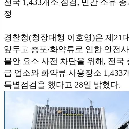
전국 1,433개소 점검, 민간 소유 
정
경찰청(청장대행 이호영)은 제21
앞두고 총포‧화약류로 인한 안전사
불안 요소 사전 차단을 위해, 전국
급 업소와 화약류 사용장소 1,43
특별점검을 했다고 28일 밝혔다.