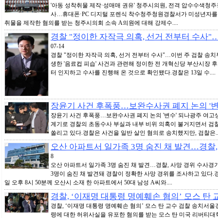
'아동 성착취물 제작·성매매 권유' 청주시의원, 전격 압수수색청주
사…휴대폰·PC 디지털 포렌식 착수청주청원경찰서가 미성년자를
취물을 제작한 혐의를 받는 청주시의회 소속 A의원에 대해 강제수....
경찰 "정이한 자작극 의혹, 선거 전부터 수사"
07-14
경찰 "정이한 자작극 의혹, 선거 전부터 수사"…이번 주 검찰 송치
생한 '음료컵 피습' 사건과 관련해 정이한 전 개혁신당 부산시장 
터 인지하고 수사를 진행해 온 것으로 확인됐다.경찰은 13일 수....
장윤기 사건 후폭풍…보완수사권 폐지 논의 '변
장윤기 사건 후폭풍…보완수사권 폐지 논의 '변수' 되나광주 여고
계기로 경찰의 초동수사 부실과 내부 비위 의혹이 불거지면서 검
쏠리고 있다.경찰은 사건을 일반 살인 혐의로 송치했지만, 검찰은...
오산 아파트서 일가족 3명 숨진 채 발견…경찰,
8
오산 아파트서 일가족 3명 숨진 채 발견…경찰, 사망 경위 수사
3명이 숨진 채 발견돼 경찰이 정확한 사망 경위를 조사하고 있다.
일 오후 8시 50분께 오산시 소재 한 아파트에서 50대 남성 A씨와....
경찰, ‘이재명 대통령 명예훼손 혐의’ 모스 탄 
경찰, ‘이재명 대통령 명예훼손 혐의’ 모스 탄 교수 검찰 송치
령에 대한 허위사실을 유포한 혐의를 받는 모스 탄 미국 리버티대