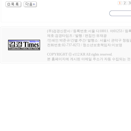
1
2
3
(주)검경신문사 / 등록번호:서울 다10011. 아01253 / 등
제호:검경타임즈 / 발행 / 편집인:유재광
/인쇄인:박준규/간별:주간/ 발행소: 서울시 관악구 청림길 4
전화번호:02-737-8272 / 청소년보호책임자:이보영
COPYRIGHT ⓒ e112.KR All rights reserved.
본 홈페이지에 게시된 이메일 주소가 자동 수집되는 