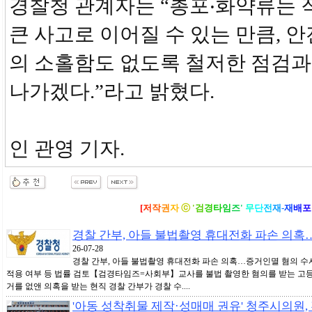
경찰청 관계자는 “총포‧화약류는
큰 사고로 이어질 수 있는 만큼, 
의 소홀함도 없도록 철저한 점검과
나가겠다.”라고 밝혔다.
인 관영 기자.
[
저
작
권
자
ⓒ
'
검
경
타
임
즈
'
무
단
전
재
-
재
배
포
경찰 간부, 아들 불법촬영 휴대전화 파손 의혹
26-07-28
경찰 간부, 아들 불법촬영 휴대전화 파손 의혹…증거인멸 혐의 수
적용 여부 등 법률 검토【검경타임즈=사회부】교사를 불법 촬영한 혐의를 받는 고
거를 없앤 의혹을 받는 현직 경찰 간부가 경찰 수....
'아동 성착취물 제작·성매매 권유' 청주시의원,