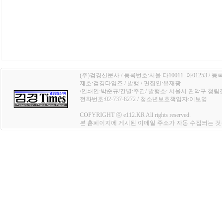
(주)검경신문사 / 등록번호:서울 다10011. 아01253 / 등
제호:검경타임즈 / 발행 / 편집인:유재광
/인쇄인:박준규/간별:주간/ 발행소: 서울시 관악구 청림길 4
전화번호:02-737-8272 / 청소년보호책임자:이보영
COPYRIGHT ⓒ e112.KR All rights reserved.
본 홈페이지에 게시된 이메일 주소가 자동 수집되는 