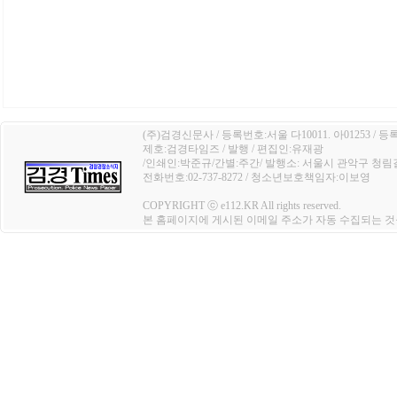
(주)검경신문사 / 등록번호:서울 다10011. 아01253 / 등
제호:검경타임즈 / 발행 / 편집인:유재광
/인쇄인:박준규/간별:주간/ 발행소: 서울시 관악구 청림길 4
전화번호:02-737-8272 / 청소년보호책임자:이보영
COPYRIGHT ⓒ e112.KR All rights reserved.
본 홈페이지에 게시된 이메일 주소가 자동 수집되는 