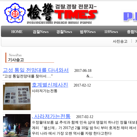
HOME
검찰News
경찰News
법무News
119News
종합N
사진송고
NewsPan
기사송고
고성 통일 전망대를 다녀와서
2017-06-18
“고성 통일전망대를 찾아서….” &....
호계별신제사진
2017-02-12
사라져가는전통
, 사라져가는전통
2017-02-12
※정월대보름 설.추석과 함께 민속 삼대 명절의 하나인 정월 대보
계리 「별신제」가 2017년 2월 10일 밤 9시 부터 호계천 제터 
우리 나라 에서 가장 오랜 역사를 자랑 한다고한다