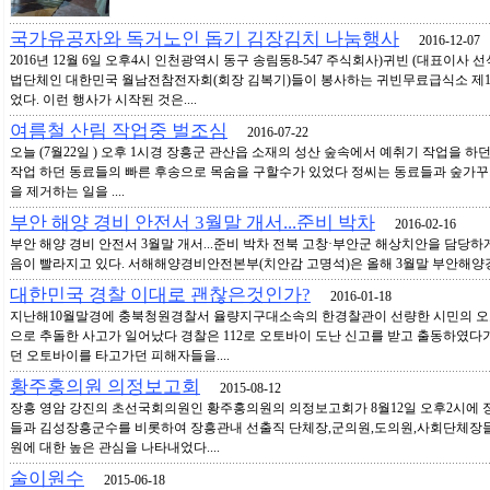
국가유공자와 독거노인 돕기 김장김치 나눔행사
2016-12-07
2016년 12월 6일 오후4시 인천광역시 동구 송림동8-547 주식회사)귀빈 (대표이사
법단체인 대한민국 월남전참전자회(회장 김복기)들이 봉사하는 귀빈무료급식소 제1
었다. 이런 행사가 시작된 것은....
여름철 산림 작업중 벌조심
2016-07-22
오늘 (7월22일 ) 오후 1시경 장흥군 관산읍 소재의 성산 숲속에서 예취기 작업을 하던
작업 하던 동료들의 빠른 후송으로 목숨을 구할수가 있었다 정씨는 동료들과 숲가꾸
을 제거하는 일을 ....
부안 해양 경비 안전서 3월말 개서...준비 박차
2016-02-16
부안 해양 경비 안전서 3월말 개서...준비 박차 전북 고창·부안군 해상치안을 담당하
음이 빨라지고 있다. 서해해양경비안전본부(치안감 고명석)은 올해 3월말 부안해양경비
대한민국 경찰 이대로 괜찮은것인가?
2016-01-18
지난해10월말경에 충북청원경찰서 율량지구대소속의 한경찰관이 선량한 시민의 오
으로 추돌한 사고가 일어났다 경찰은 112로 오토바이 도난 신고를 받고 출동하였다
던 오토바이를 타고가던 피해자들을....
황주홍의원 의정보고회
2015-08-12
장흥 영암 강진의 초선국회의원인 황주홍의원의 의정보고회가 8월12일 오후2시에
들과 김성장흥군수를 비롯하여 장흥관내 선출직 단체장,군의원,도의원,사회단체장들
원에 대한 높은 관심을 나타내었다....
술이원수
2015-06-18