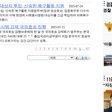
대상자 투입, 신속한 복구활동 지원
2025-07-24
경찰 
입, 신속한 복구활동 지원법무부(장관 정성호)는 집중호우로 다수의
 각지의 수해 현장에 사회봉사명령 대상자를 긴급 투입하여 피해복구
혔다. ....
력사범 강제 국외호송 집행
2025-07-15
제 국외호송 집행보호해제 한 달 전 국외호송 강제퇴거 법무부는 본국
인 A씨에 대해’25. 7. 7. 출입국관리공무원이 직접 본국까지 호송하
.피퇴거자는 강간 강간미수 성폭....
'아동
1
2
3
4
5
6
7
8
9
10
,,,
67
“자