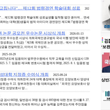
 고칩니다"… 제12회 법령경연 학술대회 성료
202
다"… 제12회 법령경연 학술대회 성료실생활 밀착형 법안 쏟아져… 연세
주최하는 대학(원)생들의 법적 아이디어 경연장인 제12회 ｢법령경연 학
권 논문 공모전 우수논문 시상식 개최
2026-01-13
공모전 우수논문 시상식 개최국제인권규범의 국내 이행 방안에 대한 우
정성호)는 1. 9.(금)「제3회 국제인권 논문 공모전」에서 우수한 성적
‘보완
금을 전달하였고, 이어서 각 수상자....
025-10-29
 2025년도에 임용되어 법무연수원에서 직무 교육을 마친 신임검사 139
5. 5. 7. 임용된 제14회 변호사시험 합격자 90명, 2025. 8. 1. 임용된 법
성대학 지정증 수여식 개최
2025-09-24
정증 수여식 개최전국 24개 대학 총장에게 외국인 요양보호사 양성대
상반기
성호)는 9. 22. 정부과천청사 1동 대회의실에서「외국인 요양보호사 양
 요양보호사 양....
2
검사 665명, 일반검사 30명 등 검사 695명에 대한 전보 인사를 8. 27.
 국가에 헌신하는 자세와 뛰어난 실무 능력을 갖추었는지에 주안점을