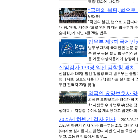
역량 강화에 나섰다. ....
"국민의 불편, 법으로
6-05-04
"국민의 불편, 법으로 고칩니
대 팀, ‘민법 개정안’으로 영예의 대상법무부가 
술대회｣가 지난 4월 28일 법무....
법무부 제3회 국제인
법무부 제3회 국제인권 논문 
수 연구 논문 발굴 법무부(장관 
을 거둔 수상자들에게 상장과 상
신임검사 139명 일선 검찰청 배치
2
신임검사 139명 일선 검찰청 배치 법무부는 금일
명에 대한 전보인사를 10. 27.(월)자로 실시했다. 202
무관 전역자 25명 및 경....
외국인 요양보호사 양
외국인 요양보호사 양성대학 지
학 지정증 수여 법무부(장관 정
성대학」 지정증 수여식을 개최했다고 밝혔다.외국인
2025년 하반기 검사 인사
2025-08-2
2025년 하반기 검사 인사 법무부는 21일 고검검사급 
(수)자로 실시한다고 밝혔다.이번 인사는 국민과
두고, 그동안 검찰에서 업무....