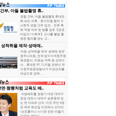
간부, 아들 불법촬영 휴..
경찰 간부, 아들 불법촬영 휴대전
화 파손 의혹…증거인멸 혐의 수
사현직 경찰 간부 입건…친족 특
례 적용 여부 등 법률 검토【검경
타임즈=사회부】교사를 불법 촬
영한 혐의를 받는 고....
 성착취물 제작·성매매..
'아동 성착취물 제작·성매매 권유'
청주시의원, 전격 압수수색청주청
원경찰서, 의원실·자택 등 강제수
사…휴대폰·PC 디지털 포렌식 착
수청주청원경찰서가 미성년자를
대상으로 성매....
장면·짬뽕처럼 교육도 배..
지방패트롤 정용기 대전 대덕구
청장 대전시 대덕구 송촌동에 있
는 한 아파트 단지. 이곳 주민 6명
은 매주 화요일 이곳에서 오카리
나(진흙이나 사기로 만든 비둘기