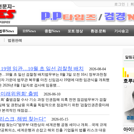
로그인
｜
회
법무News
119News
종합News
포토.영상
환경.문화
기사송고
스
법원판례
알림
19명 임관…10월 초 일선 검찰청 배치
2026-08-04
관…10월 초 일선 검찰청 배치법무부는 8월 3일 오전 10시 정부과천청
격자 가운데 법무관 복무를 마친 신임검사 19명에 대한 임관식을 개최했
호루라
026년 8월 1일자로 검사에 임용됐....
중미래위원회' 출범
2026-06-10
회' 출범검찰 수사·기소 과정 인권침해 의혹 전면 점검법무부가 검찰
침해 및 권한남용 의혹을 독립적으로 점검하기 위한 '검찰인권존중미래
본격적인 재점검....
 리스크, 해법 찾는다”
2026-05-15
, 해법 찾는다”법무부·대한상의·세계은행 공동 세미나 개최…국제 규제
아이
공회의소, 세계은행과 손잡고 해외 진출 기업들의 법률 리스크 대응