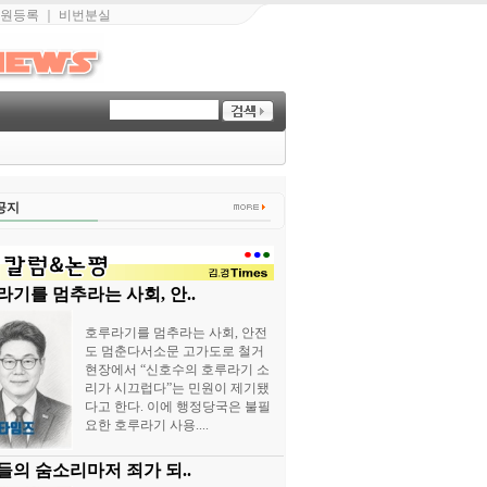
원등록
｜
비번분실
공지
기를 멈추라는 사회, 안..
호루라기를 멈추라는 사회, 안전
도 멈춘다서소문 고가도로 철거
현장에서 “신호수의 호루라기 소
리가 시끄럽다”는 민원이 제기됐
다고 한다. 이에 행정당국은 불필
요한 호루라기 사용....
들의 숨소리마저 죄가 되..