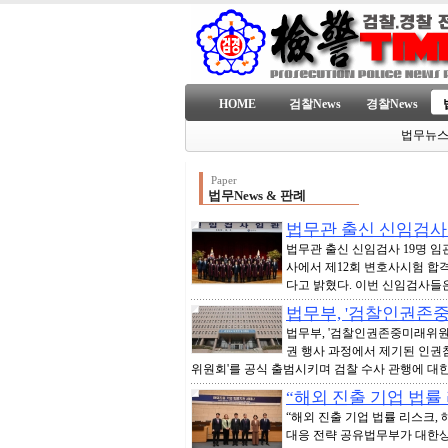
HOME
검찰News
경찰News
법무뉴
Paper
법무News & 판례
법무관 출신 신임검사 
법무관 출신 신임검사 19명 임
사에서 제12회 변호사시험 합
다고 밝혔다. 이번 신임검사들은 2
법무부, '검찰인권존
법무부, '검찰인권존중미래위원
권 행사 과정에서 제기된 인권
위원회'를 공식 출범시키며 검찰 수사 관행에 대한 
“해외 진출 기업 법률
“해외 진출 기업 법률 리스크
대응 전략 공유법무부가 대한상