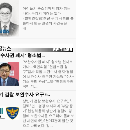
아이들의 숨소리마저 죄가 되는
나라, 우리의 미래는 없다
(발행인칼럼)최근 우리 사회를 씁
쓸하게 만든 일련의 사건들은
대....
수사권 폐지’ 형소법 ..
‘보완수사권 폐지’ 형소법 헌재로
가나…국민의힘 “헌법소원 청
구”검사 직접 보완수사 금지·경찰
에 보완수사 요구만 가능與 “수사·
기소 분리 완성”…野 “영장청구권·
국민 기....
 검찰 보완수사 요구 6..
상반기 검찰 보완수사 요구 6만5
천913건…검경 수사체계 '부담 증
가' 현실화올해 상반기 검찰이 경
찰에 보완수사를 요구하며 돌려보
낸 사건이 6만5천913건에 달한 것
으로 나타났다. 검....